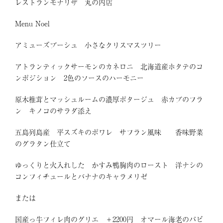
レストランモナリザ 丸の内店
Menu Noel
アミューズブーシュ 小さなクリスマスツリー
アトランティックサーモンのカネロニ 北海道産ホタテのコ
ンポジション 2色のソースのハーモニー
原木椎茸とマッシュルームの濃厚ポタージュ 赤カブのフラ
ン キノコのサラダ添え
五島列島産 平スズキのポワレ サフラン風味 香味野菜
のグラタン仕立て
ゆっくりと火入れした かすみ鴨胸肉のロースト 洋ナシの
コンフィチュールとバナナのキャラメリゼ
または
国産っ牛フィレ肉のグリエ ＋2200円 オマール海老のパピ