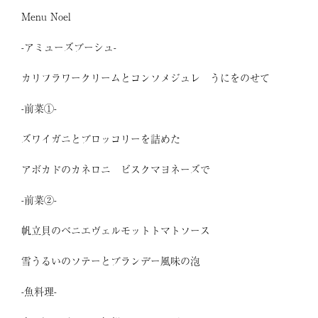
Menu Noel
-アミューズブーシュ-
カリフラワークリームとコンソメジュレ うにをのせて
-前菜①-
ズワイガニとブロッコリーを詰めた
アボカドのカネロニ ビスクマヨネーズで
-前菜②-
帆立貝のベニエヴェルモットトマトソース
雪うるいのソテーとブランデー風味の泡
-魚料理-