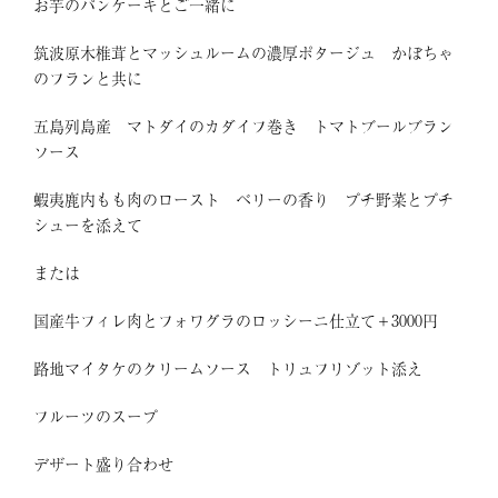
お芋のパンケーキとご一緒に
筑波原木椎茸とマッシュルームの濃厚ポタージュ かぼちゃ
のフランと共に
五島列島産 マトダイのカダイフ巻き トマトブールブラン
ソース
蝦夷鹿内もも肉のロースト ベリーの香り プチ野菜とプチ
シューを添えて
または
国産牛フィレ肉とフォワグラのロッシーニ仕立て＋3000円
路地マイタケのクリームソース トリュフリゾット添え
フルーツのスープ
デザート盛り合わせ