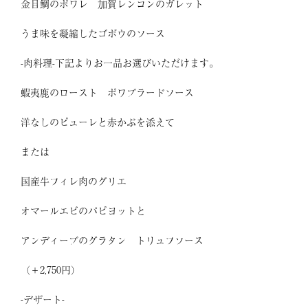
金目鯛のポワレ 加賀レンコンのガレット
うま味を凝縮したゴボウのソース
-肉料理-下記よりお一品お選びいただけます。
蝦夷鹿のロースト ポワブラードソース
洋なしのピューレと赤かぶを添えて
または
国産牛フィレ肉のグリエ
オマールエビのパピヨットと
アンディーブのグラタン トリュフソース
（＋2,750円）
-デザート-