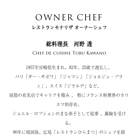
OWNER CHEF
レストランモナリザ オーナーシェフ
総料理長 河野 透
Chef de cuisine Toru Kawano
1957年宮崎県生まれ。82年、25歳で渡仏し、
パリ「ギー・サボワ」「ジャマン」「ジョルジュ・ブラ
ン」、スイス「ジラルデ」など、
屈指の有名店でキャリアを積み 、 特にフランス料理界のカリ
スマ的存在、
ジョエル・ロブションのまな弟子として従事 、薫陶を受け
る。
90年に帰国後、広尾「レストランひらまつ」のシェフを経