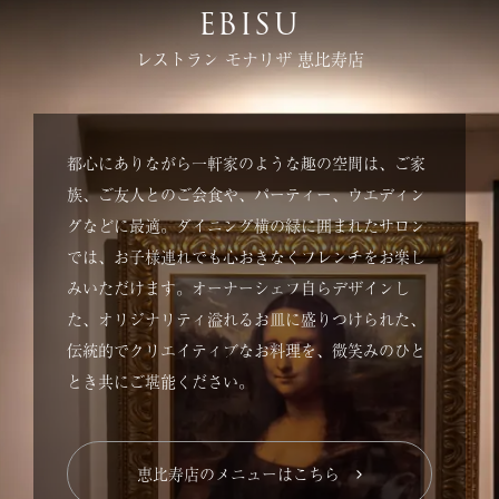
EBISU
レストラン モナリザ 恵比寿店
都心にありながら一軒家のような趣の空間は、ご家
族、ご友人とのご会食や、パーティー、ウエディン
グなどに最適。ダイニング横の緑に囲まれたサロン
では、お子様連れでも心おきなくフレンチをお楽し
みいただけます。オーナーシェフ自らデザインし
た、オリジナリティ溢れるお皿に盛りつけられた、
伝統的でクリエイティブなお料理を、微笑みのひと
とき共にご堪能ください。
恵比寿店のメニューはこちら